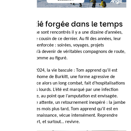
Une amitié forgée dans le temps
Tom et Valentin se sont rencontrés il y a une dizaine d’années,
grâce à Simon, le cousin de ce dernier. Au fil des années, leur
complicité s’est renforcée : soirées, voyages, projets
communs… jusqu’à devenir de véritables compagnons de route,
au sens propre comme au figuré.
Mais en février 2024, la vie bascule : Tom apprend qu’il est
atteint d’un lymphome de Burkitt, une forme agressive de
cancer. Commence alors un long combat, fait d’hospitalisations
et de traitements lourds. L’été est marqué par une infection
sévère à la jambe, au point que l’amputation est envisagée.
Puis, contre toute attente, un retournement inespéré : la jambe
guérit et, quelques mois plus tard, Tom apprend qu’il est en
rémission. Une renaissance, vécue intensément. Reprendre
l’escalade, le sport, et surtout… revivre.