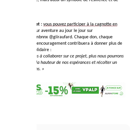
aventure sportive, mais aussi un symbole de résilience et de
solidarité.
Soutenir le projet :
vous pouvez participer à la cagnotte en
ligne
et suivre leur aventure au jour le jour sur
Instagram
:
@
tombnnx @giiraufard
. Chaque don, chaque
partage, chaque encouragement contribuera à donner plus de
force à ce défi solidaire
:
« Plus nous serons à collaborer sur ce projet, plus nous pourrons
faire un projet à la hauteur de
nos espérances et récolter un
maximum de dons. »