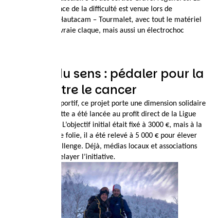
prise de conscience de la difficulté est venue lors de
l’enchainement Hautacam – Tourmalet, avec tout le matériel
sur le vélo : une vraie claque, mais aussi un électrochoc
motivant.
Donner du sens : pédaler pour la
lutte contre le cancer
Au-delà du défi sportif, ce projet porte une dimension solidaire
forte. Une cagnotte a été lancée au profit direct de la Ligue
contre le cancer. L’objectif initial était fixé à 3000 €, mais à la
suite d’un élan de folie, il a été relevé à 5 000 € pour élever
davantage le challenge. Déjà, médias locaux et associations
commencent à relayer l’initiative.