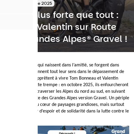
16 septembre 2025
La vie plus forte que tout :
Tom et Valentin sur Route
des Grandes Alpes® Gravel !
Il y a des projets qui naissent dans l’amitié, se forgent dans
l’adversité et prennent tout leur sens dans le dépassement de
soi. Celui que s’apprêtent à vivre Tom Bonneau et Valentin
Giraud est de cette trempe : en octobre 2025, ils enfourcheront
leurs vélos pour traverser les Alpes du nord au sud, en suivant
la mythique Route des Grandes Alpes version Gravel. Un périple
en autonomie, au cœur de paysages grandioses, mais surtout
un projet porteur d’espoir et de solidarité dans la lutte contre le
cancer.