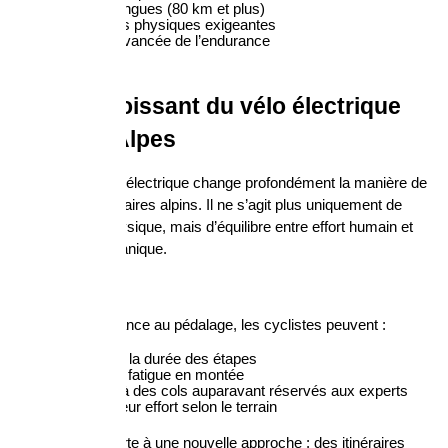
étapes longues (80 km et plus)
conditions physiques exigeantes
gestion avancée de l’endurance
Le rôle croissant du vélo électrique 
dans les Alpes
L’arrivée du vélo électrique change profondément la manière de 
planifier les itinéraires alpins. Il ne s’agit plus uniquement de 
performance physique, mais d’équilibre entre effort humain et 
assistance mécanique.
vélo électrique
Grâce à l’assistance au pédalage, les cyclistes peuvent :
prolonger la durée des étapes
réduire la fatigue en montée
accéder à des cols auparavant réservés aux experts
adapter leur effort selon le terrain
Cela ouvre la porte à une nouvelle approche : des itinéraires 