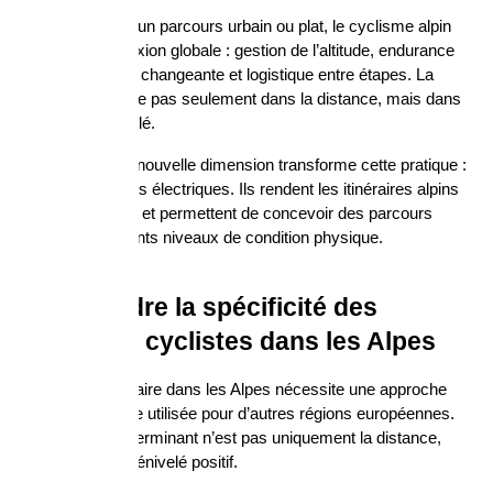
Contrairement à un parcours urbain ou plat, le cyclisme alpin 
impose une réflexion globale : gestion de l’altitude, endurance 
physique, météo changeante et logistique entre étapes. La 
difficulté ne réside pas seulement dans la distance, mais dans 
le dénivelé cumulé.
Aujourd’hui, une nouvelle dimension transforme cette pratique : 
l’arrivée des vélos électriques. Ils rendent les itinéraires alpins 
plus accessibles et permettent de concevoir des parcours 
adaptés à différents niveaux de condition physique.
Comprendre la spécificité des 
itinéraires cyclistes dans les Alpes
Planifier un itinéraire dans les Alpes nécessite une approche 
différente de celle utilisée pour d’autres régions européennes. 
Ici, le facteur déterminant n’est pas uniquement la distance, 
mais surtout le dénivelé positif.