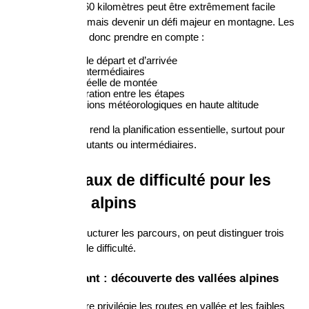
Un parcours de 60 kilomètres peut être extrêmement facile 
dans une plaine, mais devenir un défi majeur en montagne. Les 
cyclistes doivent donc prendre en compte :
l’altitude de départ et d’arrivée
les cols intermédiaires
la durée réelle de montée
la récupération entre les étapes
les conditions météorologiques en haute altitude
Cette complexité rend la planification essentielle, surtout pour 
les cyclistes débutants ou intermédiaires.
Trois niveaux de difficulté pour les 
itinéraires alpins
Afin de mieux structurer les parcours, on peut distinguer trois 
grands niveaux de difficulté.
Niveau débutant : découverte des vallées alpines
Ce type d’itinéraire privilégie les routes en vallée et les faibles 