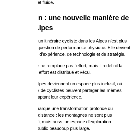
expérience sûre et fluide.
Conclusion : une nouvelle manière de 
vivre les Alpes
La planification d’un itinéraire cycliste dans les Alpes n’est plus 
uniquement une question de performance physique. Elle devient 
une combinaison d’expérience, de technologie et de stratégie.
Le vélo électrique ne remplace pas l’effort, mais il redéfinit la 
manière dont cet effort est distribué et vécu.
Grâce à lui, les Alpes deviennent un espace plus inclusif, où 
différents niveaux de cyclistes peuvent partager les mêmes 
routes tout en adaptant leur expérience.
Cette évolution marque une transformation profonde du 
cyclisme longue distance : les montagnes ne sont plus 
seulement un défi, mais aussi un espace d’exploration 
accessible à un public beaucoup plus large.