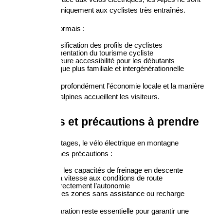
plus réservées uniquement aux cyclistes très entraînés.
On observe désormais :
une diversification des profils de cyclistes
une augmentation du tourisme cycliste
une meilleure accessibilité pour les débutants
une pratique plus familiale et intergénérationnelle
Cela transforme profondément l’économie locale et la manière 
dont les régions alpines accueillent les visiteurs.
Les limites et précautions à prendre
Malgré ses avantages, le vélo électrique en montagne 
nécessite certaines précautions :
respecter les capacités de freinage en descente
adapter la vitesse aux conditions de route
gérer correctement l’autonomie
anticiper les zones sans assistance ou recharge
Une bonne préparation reste essentielle pour garantir une 