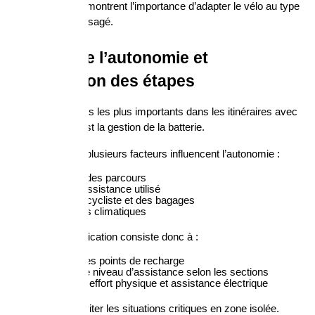
Ces différences montrent l’importance d’adapter le vélo au type 
de parcours envisagé.
Gestion de l’autonomie et 
planification des étapes
L’un des éléments les plus importants dans les itinéraires avec 
vélo électrique est la gestion de la batterie.
Dans les Alpes, plusieurs facteurs influencent l’autonomie :
dénivelé des parcours
Mode d’assistance utilisé
poids du cycliste et des bagages
conditions climatiques
Une bonne planification consiste donc à :
prévoir des points de recharge
adapter le niveau d’assistance selon les sections
équilibrer effort physique et assistance électrique
Cela permet d’éviter les situations critiques en zone isolée.