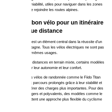
légèreté et la maniabilité, utiles pour naviguer dans les zones 
urbaines avant de rejoindre les routes alpines.
Choisir le bon vélo pour un itinéraire 
alpin longue distance
Le choix du vélo est un élément central dans la réussite d’un 
itinéraire en montagne. Tous les vélos électriques ne sont pas 
conçus pour les mêmes usages.
Pour les longues distances en terrain mixte, certains modèles 
se distinguent par leur autonomie et leur confort.
Par exemple, des vélos de randonnée comme le Fiido Titan 
sont adaptés aux parcours prolongés grâce à leur stabilité et 
leur capacité à gérer des charges plus importantes. Pour des 
itinéraires plus légers et polyvalents, des modèles comme le 
Fiido C21 permettent une approche plus flexible du cyclisme 
alpin.