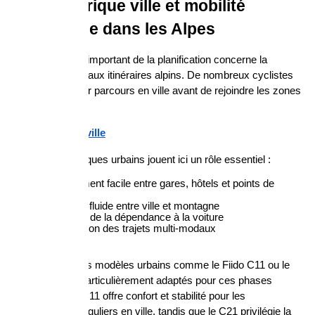
Vélo électrique ville et mobilité 
d’approche dans les Alpes
Un autre aspect important de la planification concerne la 
mobilité d’accès aux itinéraires alpins. De nombreux cyclistes 
commencent leur parcours en ville avant de rejoindre les zones 
montagneuses.
vélo electrique ville
Les vélos électriques urbains jouent ici un rôle essentiel :
déplacement facile entre gares, hôtels et points de 
départ
transition fluide entre ville et montagne
réduction de la dépendance à la voiture
optimisation des trajets multi-modaux
Par exemple, des modèles urbains comme le Fiido C11 ou le 
Fiido C21 sont particulièrement adaptés pour ces phases 
d’approche. Le C11 offre confort et stabilité pour les 
déplacements réguliers en ville, tandis que le C21 privilégie la 